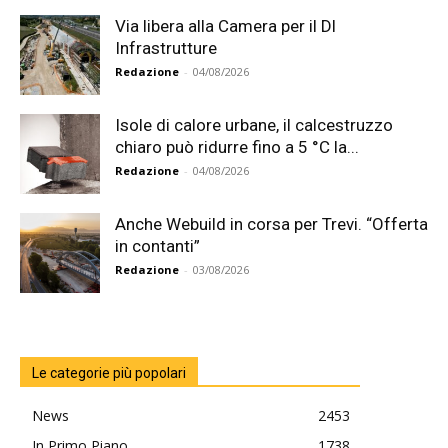
Via libera alla Camera per il Dl
Infrastrutture
Redazione
-
04/08/2026
Isole di calore urbane, il calcestruzzo
chiaro può ridurre fino a 5 °C la...
Redazione
-
04/08/2026
Anche Webuild in corsa per Trevi. “Offerta
in contanti”
Redazione
-
03/08/2026
Le categorie più popolari
News
2453
In Primo Piano
1738