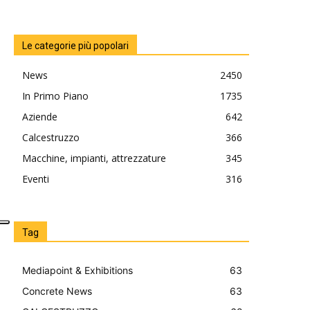
Le categorie più popolari
News
2450
In Primo Piano
1735
Aziende
642
Calcestruzzo
366
Macchine, impianti, attrezzature
345
Eventi
316
Tag
Mediapoint & Exhibitions
63
Concrete News
63