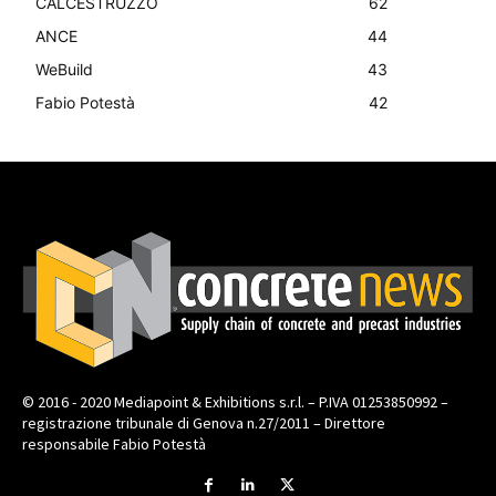
CALCESTRUZZO
62
ANCE
44
WeBuild
43
Fabio Potestà
42
© 2016 - 2020 Mediapoint & Exhibitions s.r.l. – P.IVA 01253850992 –
registrazione tribunale di Genova n.27/2011 – Direttore
responsabile Fabio Potestà