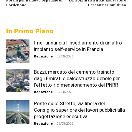
Potain per il nuovo ospedale di
Da Gölz arriva il Kit Escavatore
Pordenone
Carotatrice multiuso
In Primo Piano
Imer annuncia l’insediamento di un altro
impianto self-service in Francia
Redazione
-
07/08/2026
Buzzi, mercato del cemento trainato
dagli Emirati e calcestruzzo debole per
l’effetto-ridimensionamento del PNRR
Redazione
-
07/08/2026
Ponte sullo Stretto, via libera del
Consiglio superiore dei lavori pubblici alla
progettazione esecutiva
Redazione
-
06/08/2026