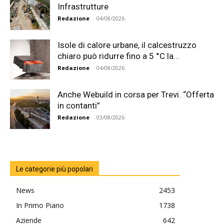
Infrastrutture
Redazione
-
04/08/2026
Isole di calore urbane, il calcestruzzo
chiaro può ridurre fino a 5 °C la...
Redazione
-
04/08/2026
Anche Webuild in corsa per Trevi. “Offerta
in contanti”
Redazione
-
03/08/2026
Le categorie più popolari
News
2453
In Primo Piano
1738
Aziende
642