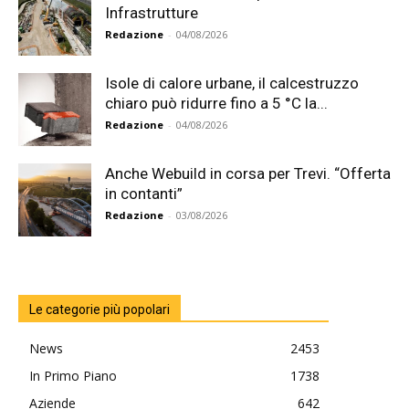
Infrastrutture
Redazione
-
04/08/2026
Isole di calore urbane, il calcestruzzo
chiaro può ridurre fino a 5 °C la...
Redazione
-
04/08/2026
Anche Webuild in corsa per Trevi. “Offerta
in contanti”
Redazione
-
03/08/2026
Le categorie più popolari
News
2453
In Primo Piano
1738
Aziende
642