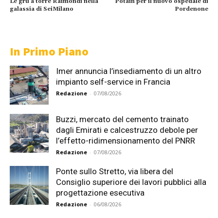
Le gru a torre Raimondi nella
Potain per il nuovo ospedale di
galassia di SeiMilano
Pordenone
In Primo Piano
Imer annuncia l’insediamento di un altro
impianto self-service in Francia
Redazione
-
07/08/2026
Buzzi, mercato del cemento trainato
dagli Emirati e calcestruzzo debole per
l’effetto-ridimensionamento del PNRR
Redazione
-
07/08/2026
Ponte sullo Stretto, via libera del
Consiglio superiore dei lavori pubblici alla
progettazione esecutiva
Redazione
-
06/08/2026