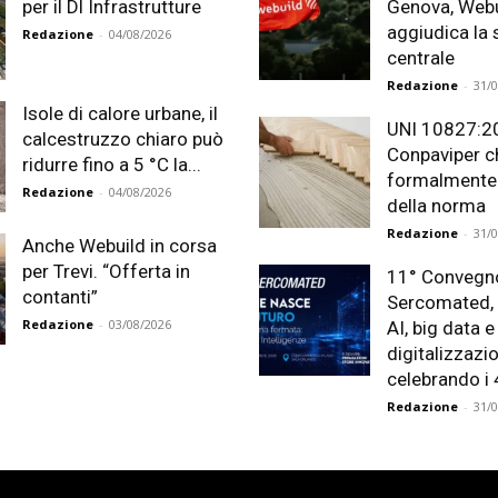
per il Dl Infrastrutture
Genova, Webu
aggiudica la
Redazione
-
04/08/2026
centrale
Redazione
-
31/
Isole di calore urbane, il
UNI 10827:2
calcestruzzo chiaro può
Conpaviper c
ridurre fino a 5 °C la...
formalmente i
Redazione
-
04/08/2026
della norma
Redazione
-
31/
Anche Webuild in corsa
per Trevi. “Offerta in
11° Convegn
contanti”
Sercomated, 
Redazione
-
03/08/2026
AI, big data e
digitalizzazi
celebrando i 
Redazione
-
31/