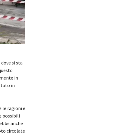
o
dove si sta
 questo
mente in
rtato in
 le ragioni e
e possibili
rrebbe anche
oto circolate