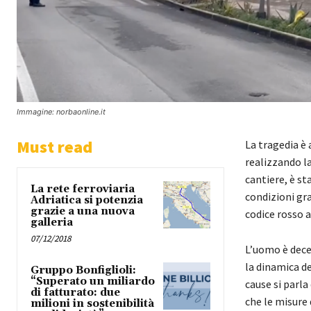
Immagine: norbaonline.it
Must read
La tragedia è
realizzando la
cantiere, è st
La rete ferroviaria
condizioni gra
Adriatica si potenzia
grazie a una nuova
codice rosso 
galleria
07/12/2018
L’uomo è deced
la dinamica de
Gruppo Bonfiglioli:
“Superato un miliardo
cause si parl
di fatturato: due
che le misure 
milioni in sostenibilità