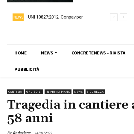
UNI 10827:2012, Conpaviper
NEWS
chiede formalmente il ritiro della
norma
HOME
NEWS
CONCRETENEWS – RIVISTA
PUBBLICITÀ
CANTIERI
GRU EDILI
IN PRIMO PIANO
NEWS
SICUREZZA
Tragedia in cantiere
58 anni
By
Redazione
14/01/2025