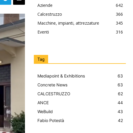
Aziende
642
Calcestruzzo
366
Macchine, impianti, attrezzature
345
Eventi
316
Tag
Mediapoint & Exhibitions
63
Concrete News
63
CALCESTRUZZO
62
ANCE
44
WeBuild
43
Fabio Potestà
42