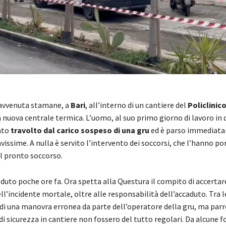
 avvenuta stamane, a
Bari
, all’interno di un cantiere del
Policlinic
 nuova centrale termica. L’uomo, al suo primo giorno di lavoro in
ato
travolto dal carico sospeso di una gru
ed è parso immediata
vissime. A nulla è servito l’intervento dei soccorsi, che l’hanno po
al pronto soccorso.
uto poche ore fa. Ora spetta alla Questura il compito di accertare
ll’incidente mortale, oltre alle responsabilità dell’accaduto. Tra l
a di una manovra erronea da parte dell’operatore della gru, ma pa
di sicurezza in cantiere non fossero del tutto regolari. Da alcune f