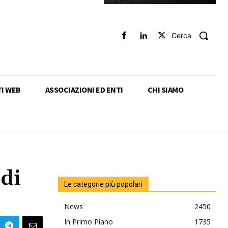
Cerca
TI WEB
ASSOCIAZIONI ED ENTI
CHI SIAMO
 di
Le categorie più popolari
News
2450
In Primo Piano
1735