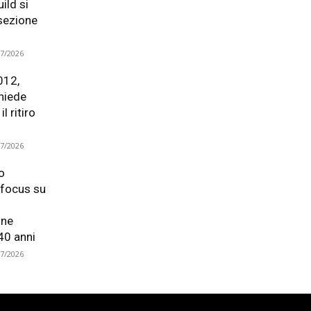
ild si
 sezione
07/2026
012,
hiede
l ritiro
07/2026
o
focus su
one
40 anni
07/2026