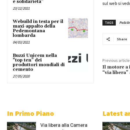
e solidarietà”
sul web si ved
23/12/2021
Webuild in testa per il
TAGS
Policli
maxi-appalto della
Pedemontana
lombarda
Share
04/03/2021
Buzzi Unicem nella
“top ten” dei
Previous article
produttori mondiali di
Il motore a 
cemento
“via libera
27/05/2020
In Primo Piano
Latest ar
Via libera alla Camera