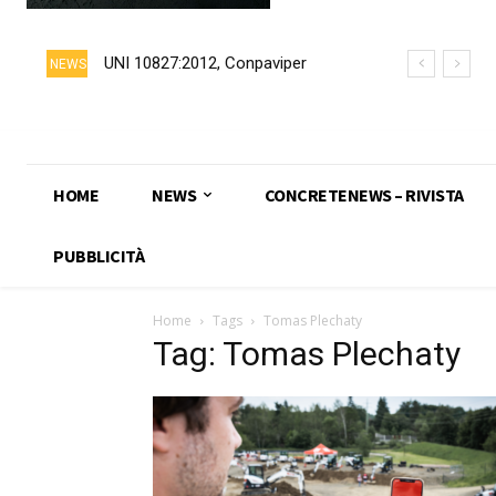
UNI 10827:2012, Conpaviper
NEWS
chiede formalmente il ritiro della
norma
HOME
NEWS
CONCRETENEWS – RIVISTA
PUBBLICITÀ
Home
Tags
Tomas Plechaty
Tag: Tomas Plechaty