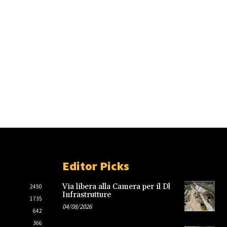
Editor Picks
Via libera alla Camera per il Dl
2450
Infrastrutture
1735
04/08/2026
642
366