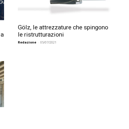
Gölz, le attrezzature che spingono
ia
le ristrutturazioni
Redazione
-
05/07/2021