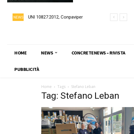
UNI 10827:2012, Conpaviper
NEWS
chiede formalmente il ritiro della
norma
HOME
NEWS
CONCRETENEWS – RIVISTA
PUBBLICITÀ
Home
Tags
Stefano Leban
Tag: Stefano Leban