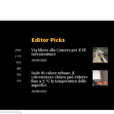
Editor Picks
Via libera alla Camera per il Dl
2450
Infrastrutture
1735
04/08/2026
642
366
Isole di calore urbane, il
345
calcestruzzo chiaro può ridurre
316
fino a 5 °C la temperatura delle
superfici
04/08/2026