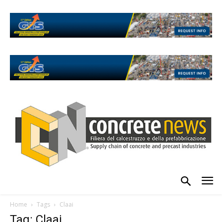
Home
Tags
Claai
Tag: Claai