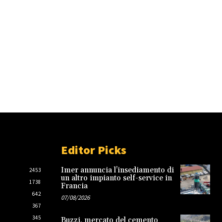
Editor Picks
Imer annuncia l’insediamento di
2453
un altro impianto self-service in
1738
Francia
642
07/08/2026
367
345
Buzzi, mercato del cemento