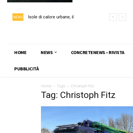
Isole di calore urbane, il
NEWS
calcestruzzo chiaro può ridurre
fino a 5 °C la temperatura delle
superfici
HOME
NEWS
CONCRETENEWS – RIVISTA
PUBBLICITÀ
Home
Tags
Christoph Fitz
Tag: Christoph Fitz