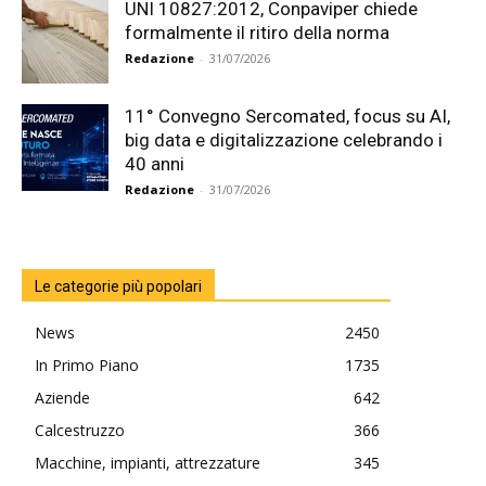
UNI 10827:2012, Conpaviper chiede
formalmente il ritiro della norma
Redazione
-
31/07/2026
11° Convegno Sercomated, focus su AI,
big data e digitalizzazione celebrando i
40 anni
Redazione
-
31/07/2026
Le categorie più popolari
News
2450
In Primo Piano
1735
Aziende
642
Calcestruzzo
366
Macchine, impianti, attrezzature
345