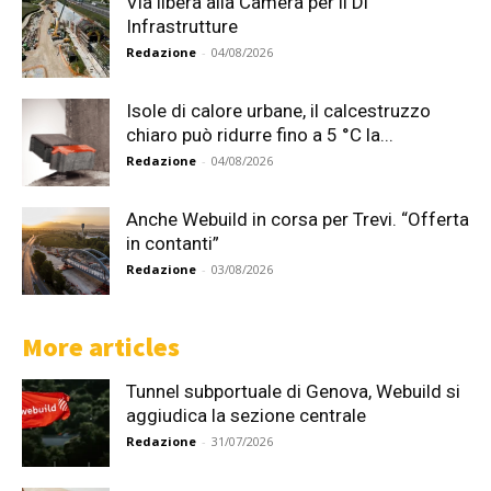
Via libera alla Camera per il Dl
Infrastrutture
Redazione
-
04/08/2026
Isole di calore urbane, il calcestruzzo
chiaro può ridurre fino a 5 °C la...
Redazione
-
04/08/2026
Anche Webuild in corsa per Trevi. “Offerta
in contanti”
Redazione
-
03/08/2026
More articles
Tunnel subportuale di Genova, Webuild si
aggiudica la sezione centrale
Redazione
-
31/07/2026