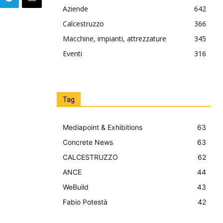
Aziende
642
Calcestruzzo
366
Macchine, impianti, attrezzature
345
Eventi
316
Tag
Mediapoint & Exhibitions
63
Concrete News
63
CALCESTRUZZO
62
ANCE
44
WeBuild
43
Fabio Potestà
42