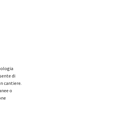
nologia
sente di
n cantiere.
anee o
one