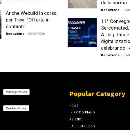
della norma
Redazione
-
31/
Anche Webuild in corsa
per Trevi. “Offerta in
11° Convegn
contanti”
Sercomated, 
Redazione
-
03/08/2026
AI, big data e
digitalizzazi
celebrando i 
Redazione
-
31/
Popular Category
NEWS
IN PRIMO PIANO
AZIENDE
CALCESTRUZZO