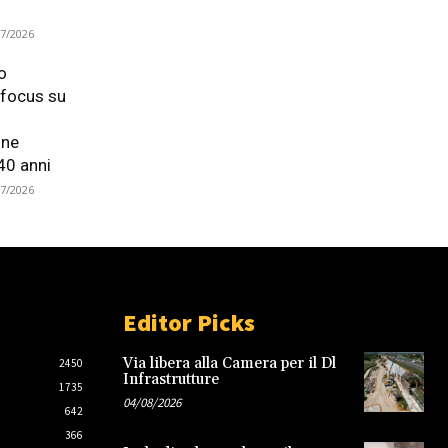
07/2026
o
focus su
one
40 anni
07/2026
Editor Picks
Via libera alla Camera per il Dl
2450
Infrastrutture
1735
04/08/2026
642
366