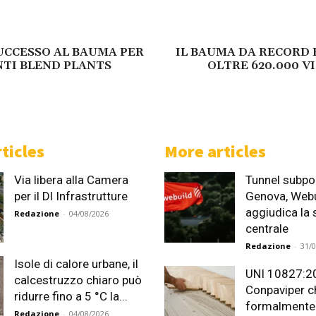
UCCESSO AL BAUMA PER
IL BAUMA DA RECORD
NTI BLEND PLANTS
OLTRE 620.000 V
ticles
More articles
Via libera alla Camera
Tunnel subpor
per il Dl Infrastrutture
Genova, Webu
aggiudica la
Redazione
-
04/08/2026
centrale
Redazione
-
31/
Isole di calore urbane, il
UNI 10827:2
calcestruzzo chiaro può
Conpaviper c
ridurre fino a 5 °C la...
formalmente i
Redazione
-
04/08/2026