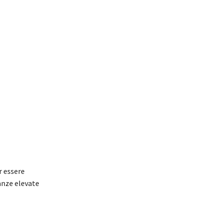
r essere
anze elevate