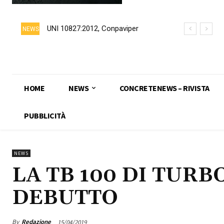
UNI 10827:2012, Conpaviper
NEWS
chiede formalmente il ritiro della
norma
HOME
NEWS
CONCRETENEWS – RIVISTA
PUBBLICITÀ
NEWS
LA TB 100 DI TURB
DEBUTTO
By
Redazione
15/04/2019