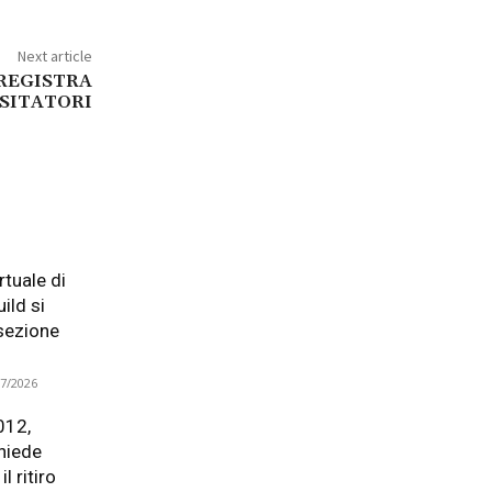
Next article
 REGISTRA
ISITATORI
tuale di
ild si
 sezione
07/2026
012,
hiede
l ritiro