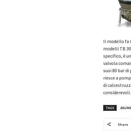
Il modello fa
modelli TB 30 
specifico, è u
valvola coman
suoi 80 bar d
riesce a pompa
di calcestruzz
considerevoli.
TAGS
BAUM
Share