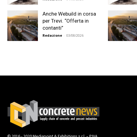
Anche Webuild in corsa
per Trevi. “Offerta in
contanti”
Redazione
-
03/08/2026
© 2016 - 2020 Mediapoint & Exhibitions s.r.l. – P.IVA