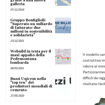
grazie a una nuova
galleria
07/12/2018
Gruppo Bonfiglioli:
“Superato un miliardo
di fatturato: due
milioni in sostenibilità
e solidarietà”
23/12/2021
Webuild in testa per il
Il modello sar
maxi-appalto della
Pedemontana
costruttiva i
lombarda
ridurre al min
04/03/2021
Particolarmen
difficili da r
Buzzi Unicem nella
“top ten” dei
risultano facil
produttori mondiali di
cemento
27/05/2020