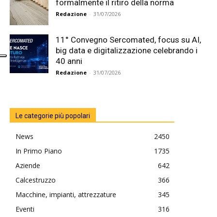
formalmente il ritiro della norma
Redazione
-
31/07/2026
11° Convegno Sercomated, focus su AI,
big data e digitalizzazione celebrando i
40 anni
Redazione
-
31/07/2026
Le categorie più popolari
News
2450
In Primo Piano
1735
Aziende
642
Calcestruzzo
366
Macchine, impianti, attrezzature
345
Eventi
316