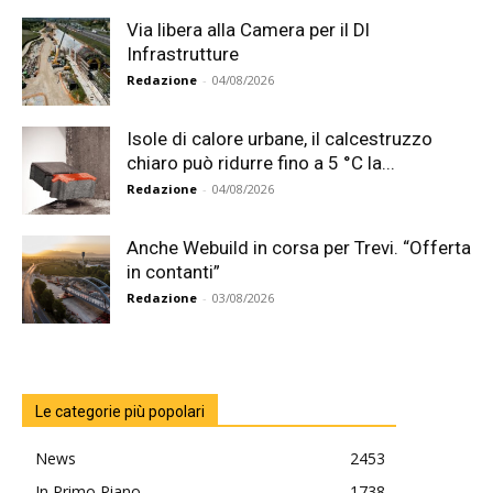
Via libera alla Camera per il Dl
Infrastrutture
Redazione
-
04/08/2026
Isole di calore urbane, il calcestruzzo
chiaro può ridurre fino a 5 °C la...
Redazione
-
04/08/2026
Anche Webuild in corsa per Trevi. “Offerta
in contanti”
Redazione
-
03/08/2026
Le categorie più popolari
News
2453
In Primo Piano
1738