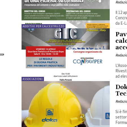
Redazi
Il 12 a
Concre
da E-L
ADDITIVI PER CALCESTRUZZO
Pav
cal
acce
Redazi
L'Asso
Rivest
ad ele
ASSOCIAZIONI
Dok
Tec
Redazi
Si è f
settor
Formwo