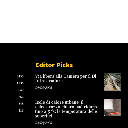
Editor Picks
Via libera alla Camera per il Dl
2450
Infrastrutture
1735
04/08/2026
642
366
Isole di calore urbane, il
345
calcestruzzo chiaro può ridurre
316
fino a 5 °C la temperatura delle
superfici
04/08/2026