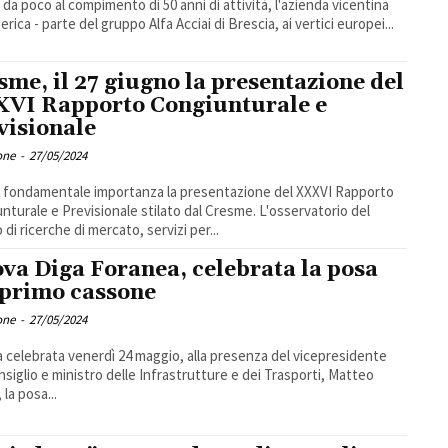
 da poco al compimento di 50 anni di attività, l'azienda vicentina
rica - parte del gruppo Alfa Acciai di Brescia, ai vertici europei...
sme, il 27 giugno la presentazione del
VI Rapporto Congiunturale e
visionale
one
-
27/05/2024
i fondamentale importanza la presentazione del XXXVI Rapporto
nturale e Previsionale stilato dal Cresme. L'osservatorio del
di ricerche di mercato, servizi per...
va Diga Foranea, celebrata la posa
 primo cassone
one
-
27/05/2024
a celebrata venerdì 24 maggio, alla presenza del vicepresidente
nsiglio e ministro delle Infrastrutture e dei Trasporti, Matteo
, la posa...