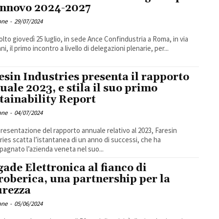
rinnovo 2024-2027
one
-
29/07/2024
volto giovedì 25 luglio, in sede Ance Confindustria a Roma, in via
i, il primo incontro a livello di delegazioni plenarie, per...
esin Industries presenta il rapporto
uale 2023, e stila il suo primo
tainability Report
one
-
04/07/2024
presentazione del rapporto annuale relativo al 2023, Faresin
ries scatta l’istantanea di un anno di successi, che ha
agnato l’azienda veneta nel suo...
gade Elettronica al fianco di
roberica, una partnership per la
urezza
one
-
05/06/2024