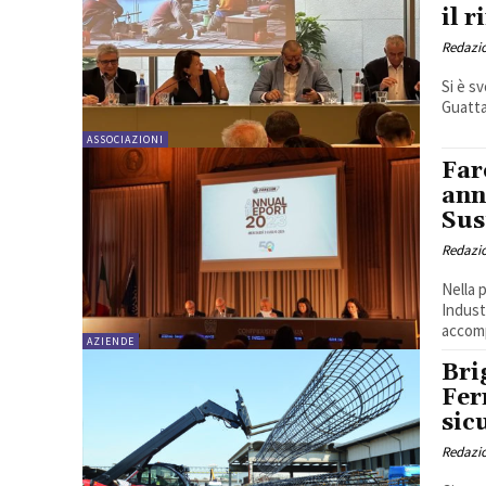
il 
Redazi
Si è s
Guattan
ASSOCIAZIONI
Far
ann
Sus
Redazi
Nella 
Indust
accomp
AZIENDE
Bri
Fer
sic
Redazi