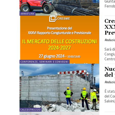
Giunta
Ferrobe
ARMATURA
Cre
XXX
Pre
Redazi
Sarà d
Congiu
Centro 
CONFERENZE, SEMINARI E CONVEGNI
Nuo
del
Redazi
È stat
del Co
Salvini
CALCESTRUZZO