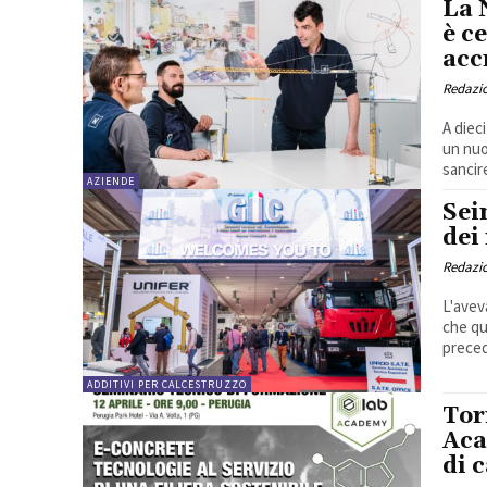
La 
è c
acc
Redazi
A diec
un nuo
sancire
AZIENDE
Sei
dei
Redazi
L'avev
che qu
preced
ADDITIVI PER CALCESTRUZZO
Tor
Aca
di 