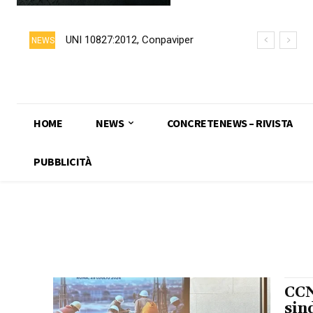
UNI 10827:2012, Conpaviper
NEWS
chiede formalmente il ritiro della
norma
HOME
NEWS
CONCRETENEWS – RIVISTA
PUBBLICITÀ
CCN
sin