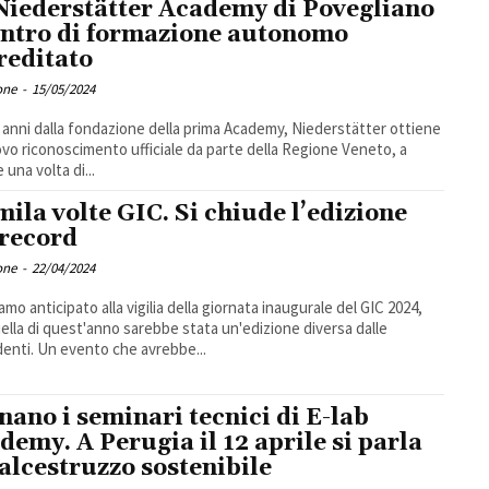
Niederstätter Academy di Povegliano
entro di formazione autonomo
reditato
one
-
15/05/2024
i anni dalla fondazione della prima Academy, Niederstätter ottiene
vo riconoscimento ufficiale da parte della Regione Veneto, a
 una volta di...
mila volte GIC. Si chiude l’edizione
 record
one
-
22/04/2024
amo anticipato alla vigilia della giornata inaugurale del GIC 2024,
ella di quest'anno sarebbe stata un'edizione diversa dalle
enti. Un evento che avrebbe...
nano i seminari tecnici di E-lab
demy. A Perugia il 12 aprile si parla
calcestruzzo sostenibile