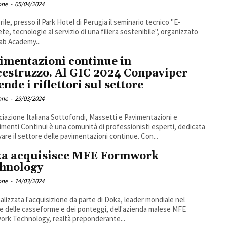
one
-
05/04/2024
prile, presso il Park Hotel di Perugia il seminario tecnico "E-
te, tecnologie al servizio di una filiera sostenibile", organizzato
ab Academy...
imentazioni continue in
cestruzzo. Al GIC 2024 Conpaviper
nde i riflettori sul settore
one
-
29/03/2024
ciazione Italiana Sottofondi, Massetti e Pavimentazioni e
imenti Continui è una comunità di professionisti esperti, dedicata
vare il settore delle pavimentazioni continue. Con...
a acquisisce MFE Formwork
hnology
one
-
14/03/2024
inalizzata l'acquisizione da parte di Doka, leader mondiale nel
e delle casseforme e dei ponteggi, dell'azienda malese MFE
rk Technology, realtà preponderante...