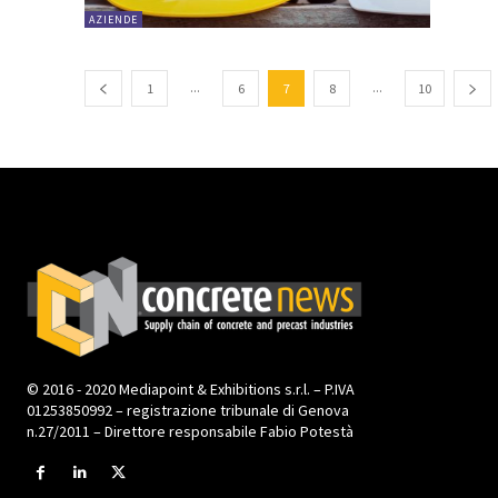
AZIENDE
...
...
1
6
7
8
10
© 2016 - 2020 Mediapoint & Exhibitions s.r.l. – P.IVA
01253850992 – registrazione tribunale di Genova
n.27/2011 – Direttore responsabile Fabio Potestà