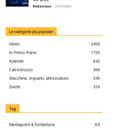
Redazione
-
31/07/2026
Le categorie più popolari
News
2450
In Primo Piano
1735
Aziende
642
Calcestruzzo
366
Macchine, impianti, attrezzature
345
Eventi
316
Tag
Mediapoint & Exhibitions
63