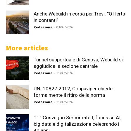
Anche Webuild in corsa per Trevi. “Offerta
in contanti”
Redazione
-
03/08/2026
More articles
Tunnel subportuale di Genova, Webuild si
aggiudica la sezione centrale
Redazione
-
31/07/2026
UNI 10827:2012, Conpaviper chiede
formalmente il ritiro della norma
Redazione
-
31/07/2026
11° Convegno Sercomated, focus su AI,
big data e digitalizzazione celebrando i
40 anni