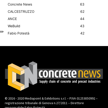
Concrete News
63
CALCESTRUZZO
62
ANCE
44
WeBuild
43
Fabio Potestà
42
© 2016 - 2020 Mediapoint & Exhibitions s.r.l. – P.IVA 01253850992 –
registrazione tribunale di Genova n.27/2011 – Direttore
responsabile Fabio Potestà