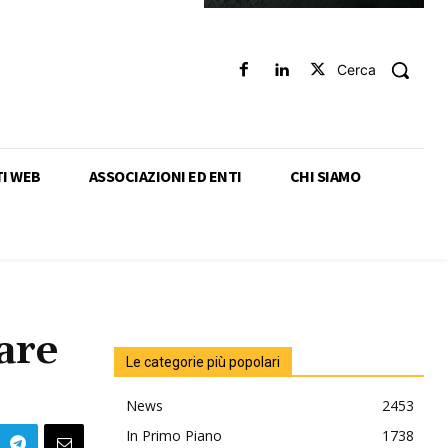
Cerca
TI WEB
ASSOCIAZIONI ED ENTI
CHI SIAMO
are
Le categorie più popolari
News
2453
In Primo Piano
1738