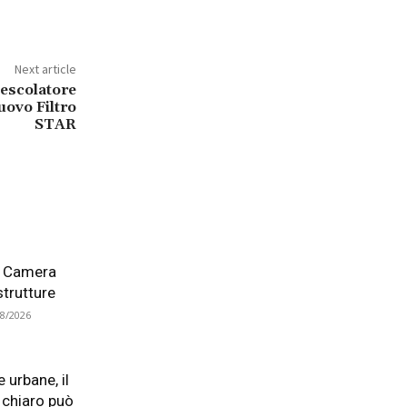
Next article
mescolatore
uovo Filtro
STAR
la Camera
astrutture
08/2026
e urbane, il
 chiaro può