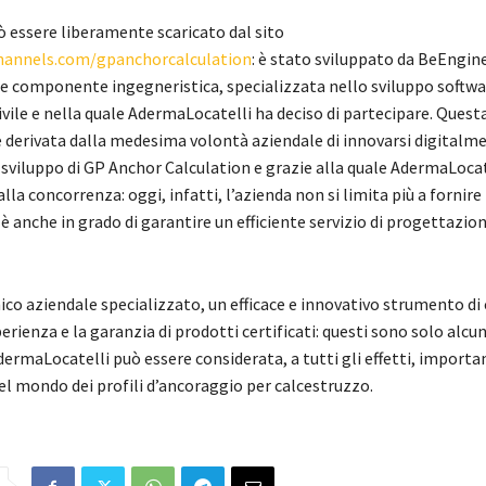
ò essere liberamente scaricato dal sito
annels.com/gpanchorcalculation
: è stato sviluppato da BeEnginee
te componente ingegneristica, specializzata nello sviluppo softwa
ivile e nella quale AdermaLocatelli ha deciso di partecipare. Questa
derivata dalla medesima volontà aziendale di innovarsi digitalm
 sviluppo di GP Anchor Calculation e grazie alla quale AdermaLocat
lla concorrenza: oggi, infatti, l’azienda non si limita più a fornire 
 anche in grado di garantire un efficiente servizio di progettazio
ico aziendale specializzato, un efficace e innovativo strumento di 
rienza e la garanzia di prodotti certificati: questi sono solo alcun
dermaLocatelli può essere considerata, a tutti gli effetti, importa
el mondo dei profili d’ancoraggio per calcestruzzo.