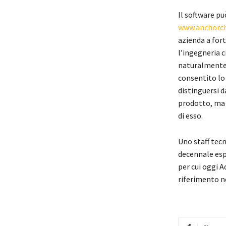
Il software pu
www.anchorch
azienda a for
l’ingegneria c
naturalmente 
consentito lo
distinguersi da
prodotto, ma è
di esso.
Uno staff tecn
decennale espe
per cui oggi A
riferimento n