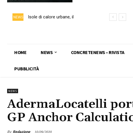
Isole di calore urbane, il
NEWS
calcestruzzo chiaro può ridurre
fino a 5 °C la temperatura delle
superfici
HOME
NEWS
CONCRETENEWS – RIVISTA
PUBBLICITÀ
NEWS
AdermaLocatelli port
GP Anchor Calculati
By
Redazione
10/09/2020