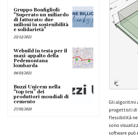
Gruppo Bonfiglioli:
“Superato un miliardo
di fatturato: due
milioni in sostenibilità
e solidarietà”
23/12/2021
Webuild in testa per il
maxi-appalto della
Pedemontana
lombarda
04/03/2021
Buzzi Unicem nella
“top ten” dei
produttori mondiali di
Gli algoritmi 
cemento
27/05/2020
progettisti d
flessibilità 
sono visualizz
software può e