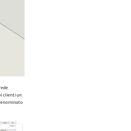
rede
 clienti un
e denominato