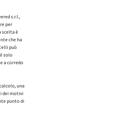
red s.r.l.,
re per
 scelta è
ente che ha
elli può
il solo
ne a corredo
calcolo, una
i dei motivi
nte punto di