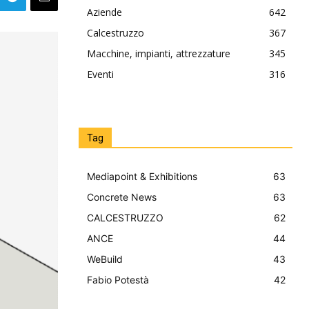
Aziende
642
Calcestruzzo
367
Macchine, impianti, attrezzature
345
Eventi
316
Tag
Mediapoint & Exhibitions
63
Concrete News
63
CALCESTRUZZO
62
ANCE
44
WeBuild
43
Fabio Potestà
42