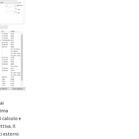
ai
sima
 calcolo e
tiva. Il
i esterni: