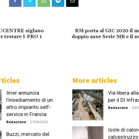
UCENTRE siglano
RM porta al GIC 2020 il 
r testare I-PRO 1
doppio asse Serie MB e il n
ticles
More articles
Imer annuncia
Via libera al
l’insediamento di un
per il Dl Infr
altro impianto self-
Redazione
-
04/
service in Francia
Redazione
-
07/08/2026
Isole di calor
Buzzi, mercato del
calcestruzzo