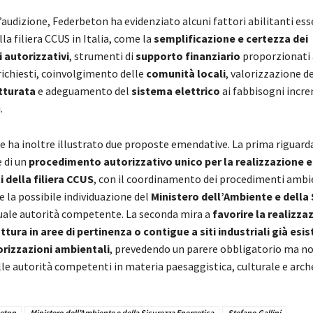
’audizione, Federbeton ha evidenziato alcuni fattori abilitanti ess
lla filiera CCUS in Italia, come la
semplificazione
e certezza dei
 autorizzativi
, strumenti di
supporto finanziario
proporzionati 
richiesti, coinvolgimento delle
comunità locali
, valorizzazione d
tturata
e adeguamento del
sistema elettrico
ai fabbisogni incr
.
e ha inoltre illustrato due proposte emendative. La prima riguard
 di un
procedimento autorizzativo unico per la realizzazione 
i della filiera CCUS
, con il coordinamento dei procedimenti ambie
e la possibile individuazione del
Ministero dell’Ambiente e della
uale autorità competente. La seconda mira a
favorire la realizza
ttura in aree di pertinenza o contigue a siti industriali già esis
orizzazioni ambientali
, prevedendo un parere obbligatorio ma n
lle autorità competenti in materia paesaggistica, culturale e arch
eton
Ministero dell’Ambiente e della Sicurezza Energetica
Stefano Gallini