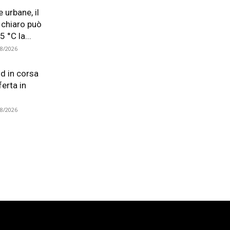
e urbane, il
 chiaro può
5 °C la...
08/2026
d in corsa
ferta in
08/2026