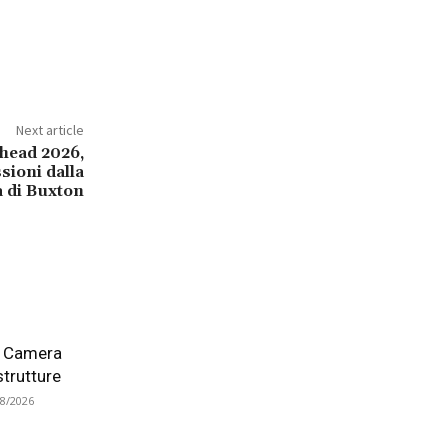
Next article
head 2026,
sioni dalla
a di Buxton
la Camera
astrutture
08/2026