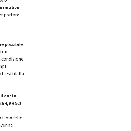
vvio
normativo
per portare
re possibile
eton
a condizione
mpi
chiesti dalla
,
il costo
 4,9 e 5,3
o il modello
Ravenna.