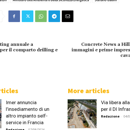
ting annuale a
Concrete News a Hill
er il comparto drilling e
immagini e prime impres
cav
ticles
More articles
Imer annuncia
Via libera al
l’insediamento di un
per il Dl Infr
altro impianto self-
Redazione
-
04/
service in Francia
Redazione
-
07/08/2026