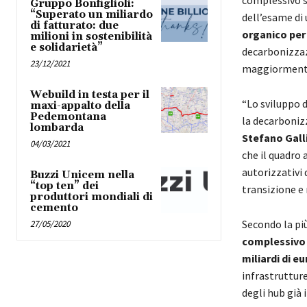
complessivo s
Gruppo Bonfiglioli:
“Superato un miliardo
dell’esame di
di fatturato: due
organico per 
milioni in sostenibilità
e solidarietà”
decarbonizzazi
23/12/2021
maggiormente
Webuild in testa per il
“Lo sviluppo d
maxi-appalto della
Pedemontana
la decarboniz
lombarda
Stefano Galli
04/03/2021
che il quadro 
autorizzativi 
Buzzi Unicem nella
“top ten” dei
transizione e 
produttori mondiali di
cemento
Secondo la pi
27/05/2020
complessivo s
miliardi di eu
infrastruttur
degli hub già i