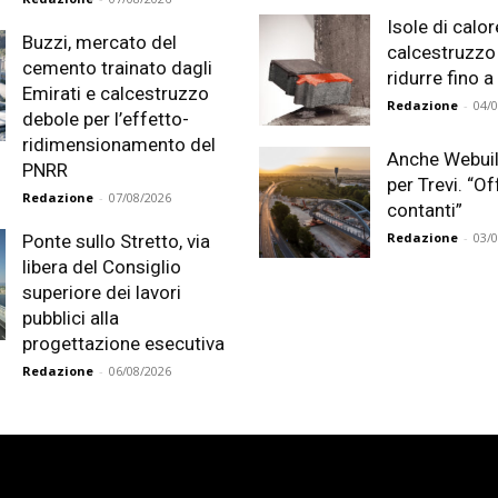
Isole di calor
Buzzi, mercato del
calcestruzzo
cemento trainato dagli
ridurre fino a 
Emirati e calcestruzzo
Redazione
-
04/
debole per l’effetto-
ridimensionamento del
Anche Webuil
PNRR
per Trevi. “Of
Redazione
-
07/08/2026
contanti”
Redazione
-
03/
Ponte sullo Stretto, via
libera del Consiglio
superiore dei lavori
pubblici alla
progettazione esecutiva
Redazione
-
06/08/2026