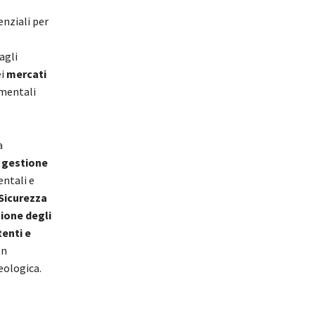
enziali per
agli
ei
mercati
ementali
a
e gestione
ntali e
 Sicurezza
zione degli
tenti e
on
eologica.