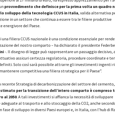
uperiore ai 17 miliardi di euro, ha espresso apprezzamento per l’a
 un
provvedimento che definisce per la prima volta un quadro 
lo sviluppo della tecnologia CCUS in Italia
, valida alternativa 
one in un settore che continua a essere tra le filiere produttive
 energivore del Paese.
i una filiera CCUS nazionale è una condizione essenziale per rende
zazione del nostro comparto – ha dichiarato il presidente Federb
ni
-. Il disegno di legge può rappresentare un passaggio decisivo, 
attuativo assicuri certezza regolatoria, procedure coordinate e te
definiti. Solo così sarà possibile attrarre gli investimenti ingenti ri
mantenere competitiva una filiera strategica per il Paese”.
ù recente Strategia di decarbonizzazione del settore del cemento
timato per la transizione dell’intero comparto è compreso tra
ro al 2050
. A tali investimenti si affianca la necessità di sviluppare
e adeguate al trasporto e allo stoccaggio della CO2, anche second
n fase di sviluppo in diversi Paesi europei e, in Italia, con l’hub di 