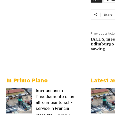
Share
Previous article
IACDS, mee
Edimburgo p
sawing
In Primo Piano
Latest ar
Imer annuncia
l’insediamento di un
altro impianto self-
service in Francia
Redazione
-
07/08/2026