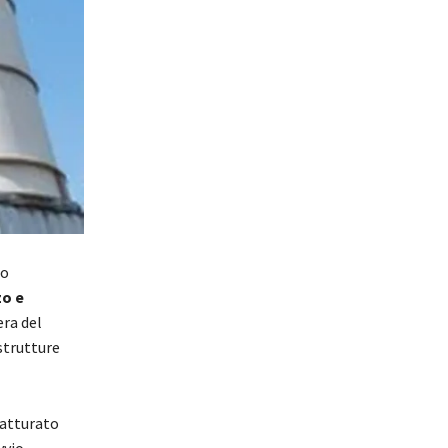
to
zo e
era del
strutture
fatturato