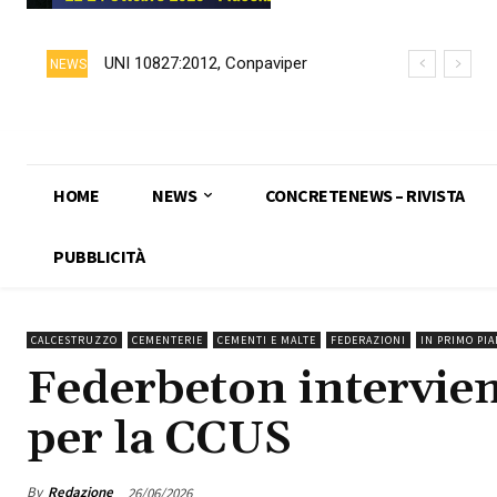
UNI 10827:2012, Conpaviper
NEWS
chiede formalmente il ritiro della
norma
HOME
NEWS
CONCRETENEWS – RIVISTA
PUBBLICITÀ
CALCESTRUZZO
CEMENTERIE
CEMENTI E MALTE
FEDERAZIONI
IN PRIMO PI
Federbeton intervien
per la CCUS
By
Redazione
26/06/2026