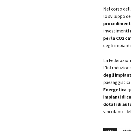
Nel corso dell
lo sviluppo de
procedimenti
investimenti 
per la CO2 ca
degli impianti
La Federazion
l’introduzione
degli impiant
paesaggistici 
Energetica
q
impianti di ca
dotati di aut
vincolante de
TAGS
Federb