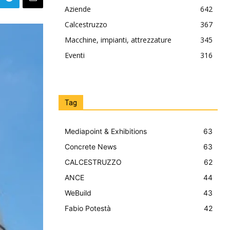
Aziende
642
Calcestruzzo
367
Macchine, impianti, attrezzature
345
Eventi
316
Tag
Mediapoint & Exhibitions
63
Concrete News
63
CALCESTRUZZO
62
ANCE
44
WeBuild
43
Fabio Potestà
42